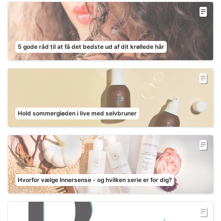
5 gode råd til at få det bedste ud af dit krøllede hår
Hold sommergløden i live med selvbruner
Hvorfor vælge Innersense - og hvilken serie er for dig?