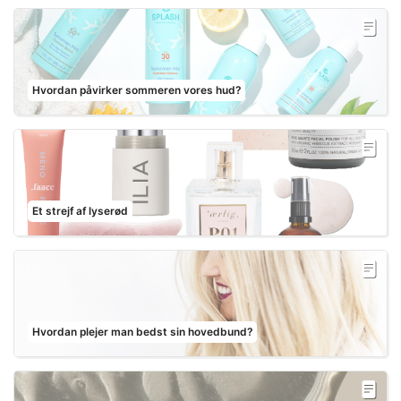
Hvordan påvirker sommeren vores hud?
Et strejf af lyserød
Hvordan plejer man bedst sin hovedbund?