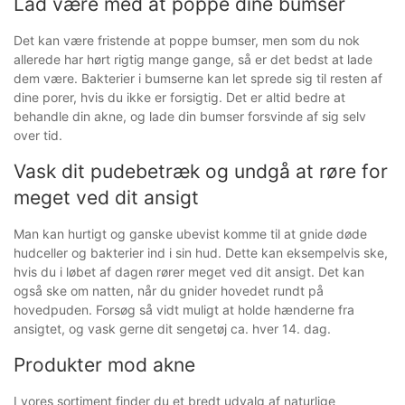
Lad være med at poppe dine bumser
Det kan være fristende at poppe bumser, men som du nok
allerede har hørt rigtig mange gange, så er det bedst at lade
dem være. Bakterier i bumserne kan let sprede sig til resten af ​​
dine porer, hvis du ikke er forsigtig. Det er altid bedre at
behandle din akne, og lade din bumser forsvinde af sig selv
over tid.
Vask dit pudebetræk og undgå at røre for
meget ved dit ansigt
Man kan hurtigt og ganske ubevist komme til at gnide døde
hudceller og bakterier ind i sin hud. Dette kan eksempelvis ske,
hvis du i løbet af dagen rører meget ved dit ansigt. Det kan
også ske om natten, når du gnider hovedet rundt på
hovedpuden. Forsøg så vidt muligt at holde hænderne fra
ansigtet, og vask gerne dit sengetøj ca. hver 14. dag.
Produkter mod akne
I vores sortiment finder du et bredt udvalg af naturlige