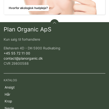
Hvorfor økologisk hudpleje?
Plan Organic ApS
Kun salg til forhandlere
Ellehaven 4D - DK-5900 Rudkøbing
+45 55 72 11 00
contact@planorganic.dk
CVR 29800588
KATALOG
Ansigt
Hår
Krop
Negle