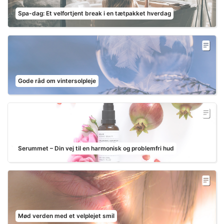
Spa-dag: Et velfortjent break i en tætpakket hverdag
Gode råd om vintersolpleje
Serummet – Din vej til en harmonisk og problemfri hud
Mød verden med et velplejet smil