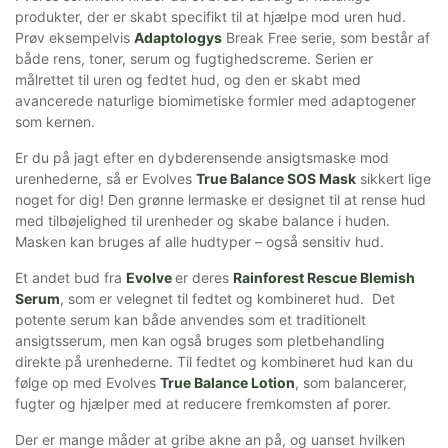
produkter, der er skabt specifikt til at hjælpe mod uren hud.
Prøv eksempelvis
Adaptologys
Break Free serie, som består af
både rens, toner, serum og fugtighedscreme. Serien er
målrettet til uren og fedtet hud, og den er skabt med
avancerede naturlige biomimetiske formler med adaptogener
som kernen.
Er du på jagt efter en dybderensende ansigtsmaske mod
urenhederne, så er Evolves
True Balance SOS Mask
sikkert lige
noget for dig! Den grønne lermaske er designet til at rense hud
med tilbøjelighed til urenheder og skabe balance i huden.
Masken kan bruges af alle hudtyper – også sensitiv hud.
Et andet bud fra
Evolve
er deres
Rainforest Rescue Blemish
Serum
, som er velegnet til fedtet og kombineret hud. Det
potente serum kan både anvendes som et traditionelt
ansigtsserum, men kan også bruges som pletbehandling
direkte på urenhederne. Til fedtet og kombineret hud kan du
følge op med Evolves
True Balance Lotion
, som balancerer,
fugter og hjælper med at reducere fremkomsten af porer.
Der er mange måder at gribe akne an på, og uanset hvilken