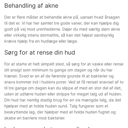
Behandling af akne
Der er flere måder at behandle akne på, uanset hvad årsagen
til det er. Vi har her samlet tre gode vaner, der kan hjælpe dig
godt på vej mod urenhederne. Døjer du med særlig slem akne
eller virkelig intens dermatitis, så kan det højest sandsynlig
kræve hjælp fra en hudlæge eller læge.
Sørg for at rense din hud
For at starte et helt simpelt sted, så sørg for at vaske eller rense
dit ansigt som minimum to gange om dagen og når du har
trænet. Sved er en af de førende grunde til at bakterier og
snavs kommer ind i hudens porer. Ved at få renset snavset af to
til tre gange om dagen kan du slippe af med en stor del af det,
uden at udtørre huden eller strippe for meget talg ud af huden.
Din hud har nemlig stadig brug for en vis mængde talg, da det
hjælper med at holde huden sund. Talg fungerer som et
beskyttende lag, der hjælper med at holde huden fugtet og
skabe en barriere mod bakterier.