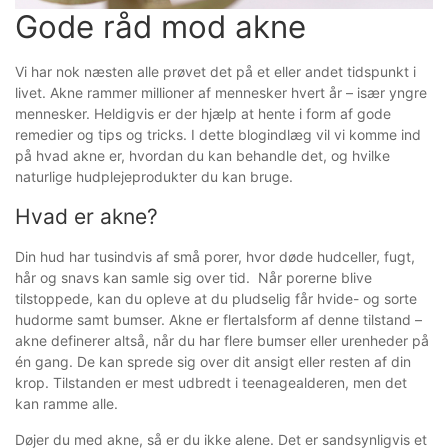
Gode råd mod akne
Vi har nok næsten alle prøvet det på et eller andet tidspunkt i
livet. Akne rammer millioner af mennesker hvert år – især yngre
mennesker. Heldigvis er der hjælp at hente i form af gode
remedier og tips og tricks. I dette blogindlæg vil vi komme ind
på hvad akne er, hvordan du kan behandle det, og hvilke
naturlige hudplejeprodukter du kan bruge.
Hvad er akne?
Din hud har tusindvis af små porer, hvor døde hudceller, fugt,
hår og snavs kan samle sig over tid. Når porerne blive
tilstoppede, kan du opleve at du pludselig får hvide- og sorte
hudorme samt bumser. Akne er flertalsform af denne tilstand –
akne definerer altså, når du har flere bumser eller urenheder på
én gang. De kan sprede sig over dit ansigt eller resten af ​​din
krop. Tilstanden er mest udbredt i teenagealderen, men det
kan ramme alle.
Døjer du med akne, så er du ikke alene. Det er sandsynligvis et