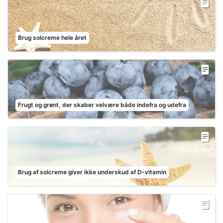
Brug solcreme hele året
Frugt og grønt, der skaber velvære både indefra og udefra
Brug af solcreme giver ikke underskud af D-vitamin