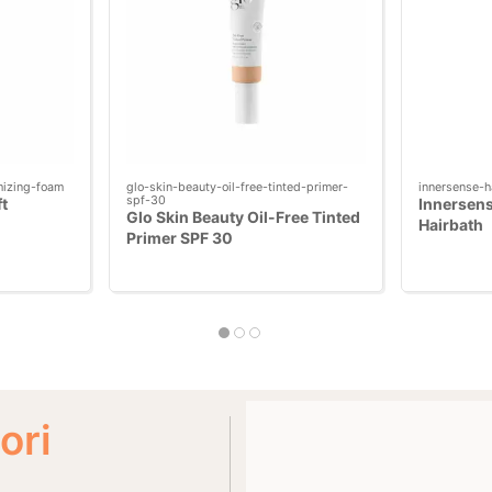
umizing-foam
glo-skin-beauty-oil-free-tinted-primer-
innersense-h
spf-30
ft
Innersens
Glo Skin Beauty Oil-Free Tinted
Hairbath
Primer SPF 30
ori