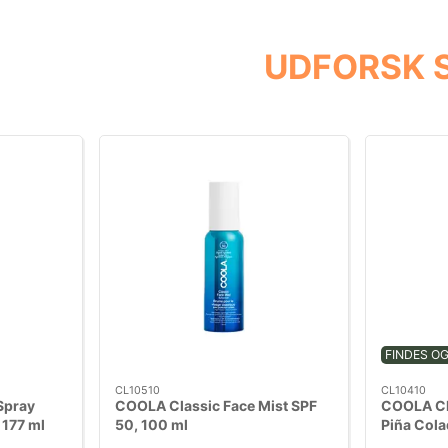
UDFORSK 
FINDES O
CL10510
CL10410
Spray
COOLA Classic Face Mist SPF
COOLA Cl
177 ml
50, 100 ml
Piña Cola