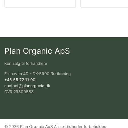
Plan Organic ApS
Kun salg til forhandlere
Ellehaven 4D - DK-5900 Rudkøbing
+45 55 72 11 00
contact@planorganic.dk
CVR 29800588
© 2026 Plan Organic ApS Alle rettigheder forbeholdes