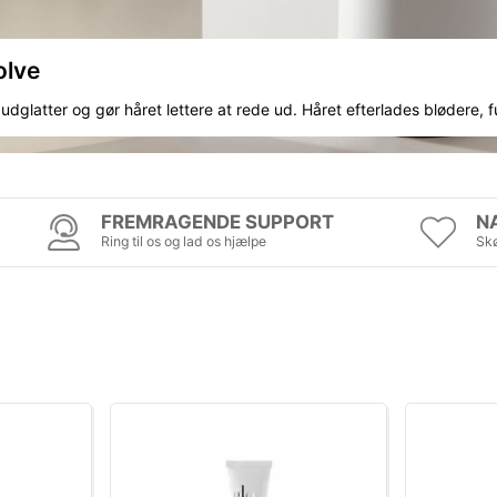
olve
udglatter og gør håret lettere at rede ud. Håret efterlades blødere, f
FREMRAGENDE SUPPORT
N
Ring til os og lad os hjælpe
Skø