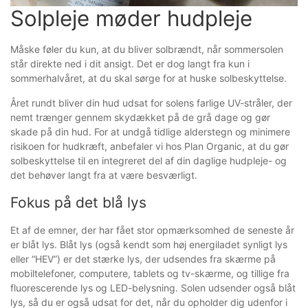
Solpleje møder hudpleje
Måske føler du kun, at du bliver solbrændt, når sommersolen
står direkte ned i dit ansigt. Det er dog langt fra kun i
sommerhalvåret, at du skal sørge for at huske solbeskyttelse.
Året rundt bliver din hud udsat for solens farlige UV-stråler, der
nemt trænger gennem skydækket på de grå dage og gør
skade på din hud. For at undgå tidlige alderstegn og minimere
risikoen for hudkræft, anbefaler vi hos Plan Organic, at du gør
solbeskyttelse til en integreret del af din daglige hudpleje- og
det behøver langt fra at være besværligt.
Fokus på det blå lys
Et af de emner, der har fået stor opmærksomhed de seneste år
er blåt lys. Blåt lys (også kendt som høj energiladet synligt lys
eller “HEV”) er det stærke lys, der udsendes fra skærme på
mobiltelefoner, computere, tablets og tv-skærme, og tillige fra
fluorescerende lys og LED-belysning. Solen udsender også blåt
lys, så du er også udsat for det, når du opholder dig udenfor i