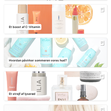
Et boost af C-Vitamin
Hvordan påvirker sommeren vores hud?
Et strejf af lyserød