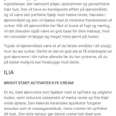
ingredienser, der nænsomt plejer, opstrammer og genopfrisker
træt hud. Den vil have en beroligende effekt på øjenområdet,
og vil være den perfekte hjælp mod mørke rande, hævelse i
øjenområdet og den vil hjælpe med at minimere fremkomsten af
rynker. Når dit øjenområde har fået et boost af fugt og næring,
vil det desuden også være en god base for dine makeup, hvor
din concealer vil lægge sig meget mere jævnt på huden.
Typisk vil øjenområdet være et af de første områder i dit ansigt,
hvor du ser rynker. Derfor er det en god ide at få indarbejdet en
god øjencreme i din rutine allerede før du har rynkerne, så du
på bedst muligvis kan forebygge mod dette.
ILIA
BRIGHT START ACTIVATED EYE CREAM
En let, blød øjencreme som hjælper med at opfriske og udglatte
huden, samt reducere udseendet af mørke rande og fine linjer
under øjnene. Den kølende keramiske applikator fungerer
desuden som et massageredskab, mens cremen let opfrisker
dit look. Den lette tekstur gør denne creme helt ideel som