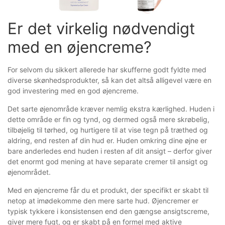
Er det virkelig nødvendigt 
med en øjencreme?
For selvom du sikkert allerede har skufferne godt fyldte med
diverse skønhedsprodukter, så kan det altså alligevel være en
god investering med en god øjencreme.
Det sarte øjenområde kræver nemlig ekstra kærlighed. Huden i
dette område er fin og tynd, og dermed også mere skrøbelig,
tilbøjelig til tørhed, og hurtigere til at vise tegn på træthed og
aldring, end resten af din hud er. Huden omkring dine øjne er
bare anderledes end huden i resten af dit ansigt – derfor giver
det enormt god mening at have separate cremer til ansigt og
øjenområdet.
Med en øjencreme får du et produkt, der specifikt er skabt til
netop at imødekomme den mere sarte hud. Øjencremer er
typisk tykkere i konsistensen end den gængse ansigtscreme,
giver mere fugt, og er skabt på en formel med aktive