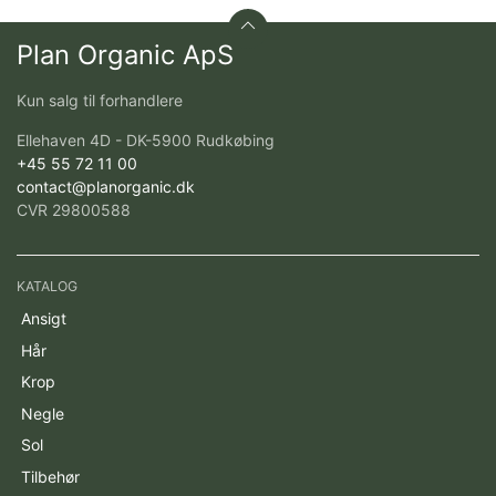
Plan Organic ApS
Kun salg til forhandlere
Ellehaven 4D - DK-5900 Rudkøbing
+45 55 72 11 00
contact@planorganic.dk
CVR 29800588
KATALOG
Ansigt
Hår
Krop
Negle
Sol
Tilbehør