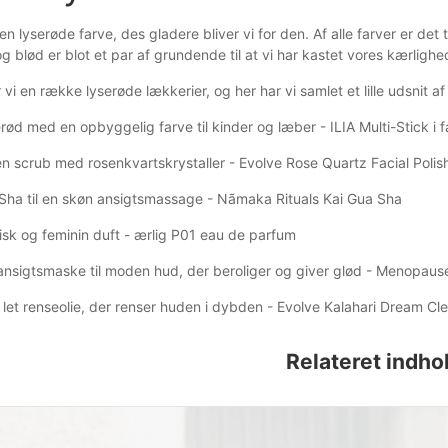
den lyserøde farve, des gladere bliver vi for den. Af alle farver er de
g blød er blot et par af grundende til at vi har kastet vores kærlighe
 vi en række lyserøde lækkerier, og her har vi samlet et lille udsnit a
yserød med en opbyggelig farve til kinder og læber - ILIA Multi-Stick 
n scrub med rosenkvartskrystaller - Evolve Rose Quartz Facial Polis
Sha til en skøn ansigtsmassage - Nãmaka Rituals Kai Gua Sha
frisk og feminin duft - ærlig P01 eau de parfum
nsigtsmaske til moden hud, der beroliger og giver glød - Menopaus
let renseolie, der renser huden i dybden - Evolve Kalahari Dream Cle
Relateret indho