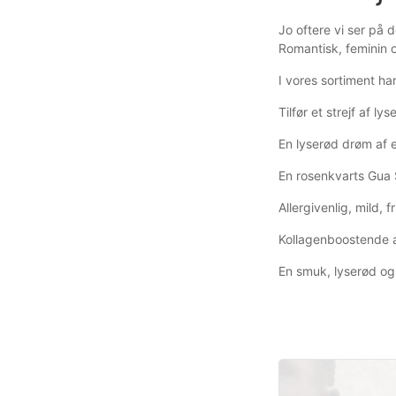
Jo oftere vi ser på 
Romantisk, feminin o
I vores sortiment har
Tilfør et strejf af l
En lyserød drøm af e
En rosenkvarts Gua 
Allergivenlig, mild, 
Kollagenboostende a
En smuk, lyserød og 