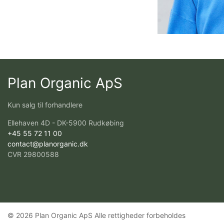
Plan Organic ApS
Kun salg til forhandlere
Ellehaven 4D - DK-5900 Rudkøbing
+45 55 72 11 00
contact@planorganic.dk
CVR 29800588
© 2026 Plan Organic ApS Alle rettigheder forbeholdes