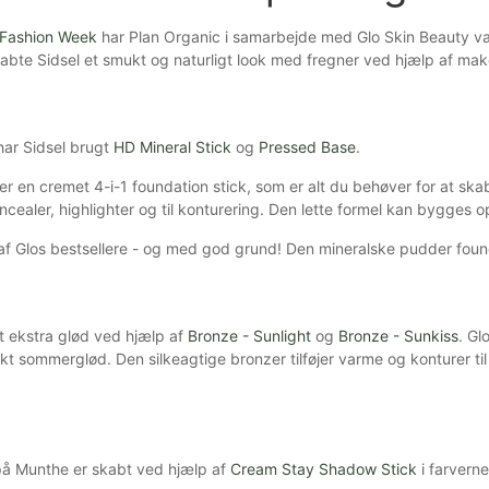
Fashion Week
har Plan Organic i samarbejde med Glo Skin Beauty væ
abte Sidsel et smukt og naturligt look med fregner ved hjælp af mak
har Sidsel brugt
HD Mineral Stick
og
Pressed Base
.
 er en cremet 4-i-1 foundation stick, som er alt du behøver for at sk
cealer, highlighter og til konturering. Den lette formel kan bygges 
af Glos bestsellere - og med god grund! Den mineralske pudder found
dt ekstra glød ved hjælp af
Bronze - Sunlight
og
Bronze - Sunkiss
. G
t sommerglød. Den silkeagtige bronzer tilføjer varme og konturer til 
på Munthe er skabt ved hjælp af
Cream Stay Shadow Stick
i farverne