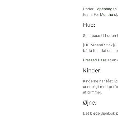
Under
Copenhagen 
team. For
Munthe
sk
Hud:
Som base til huden 
[HD Mineral Stick]()
både foundation, con
Pressed Base
er en 
Kinder:
Kinderne har fået li
uendeligt med perfek
af glimmer.
Øjne:
Det bløde øjenlook 