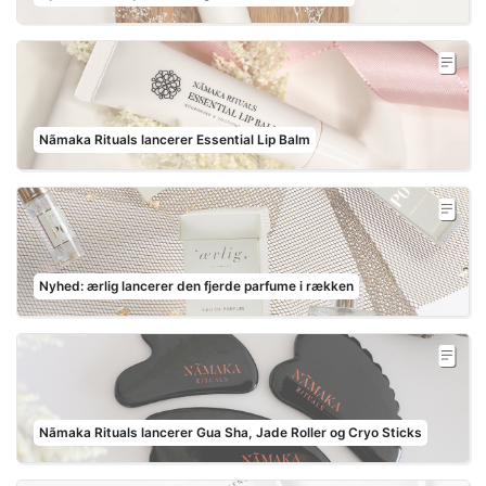
Nãmaka Rituals lancerer Essential Lip Balm
Nyhed: ærlig lancerer den fjerde parfume i rækken
Nãmaka Rituals lancerer Gua Sha, Jade Roller og Cryo Sticks