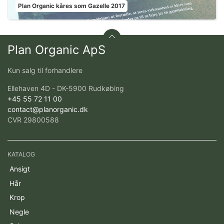
Plan Organic kåres som Gazelle 2017
Plan Organic ApS
Kun salg til forhandlere
Ellehaven 4D - DK-5900 Rudkøbing
+45 55 72 11 00
contact@planorganic.dk
CVR 29800588
KATALOG
Ansigt
Hår
Krop
Negle