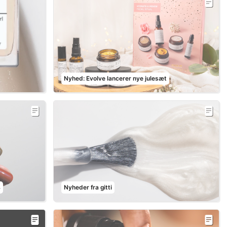
Nyhed: Evolve lancerer nye julesæt
4
Nyheder fra gitti