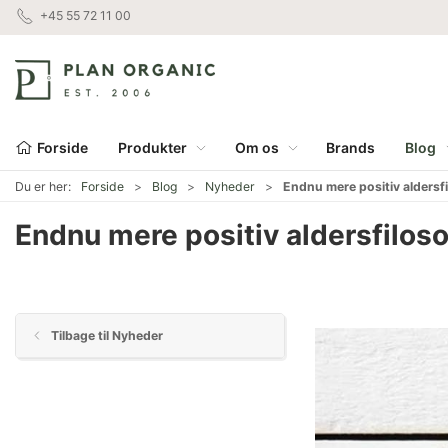
+45 55 72 11 00
Forside
Produkter
Om os
Brands
Blog
Du er her:
Forside
Blog
Nyheder
Endnu mere positiv aldersfi
Endnu mere positiv aldersfilosof
Tilbage til Nyheder