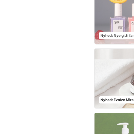
Nyhed: Nye gitti fa
Nyhed: Evolve Mira