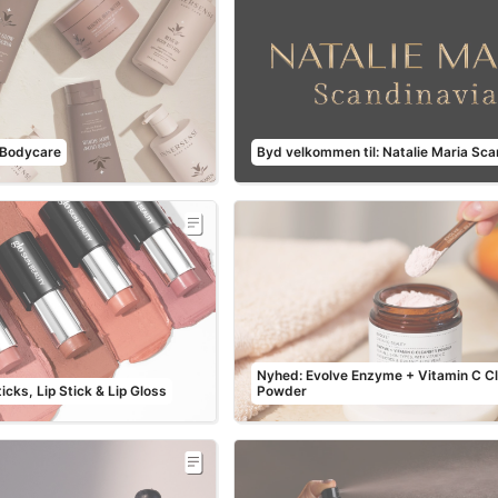
 Bodycare
Byd velkommen til: Natalie Maria Sca
Nyhed: Evolve Enzyme + Vitamin C C
icks, Lip Stick & Lip Gloss
Powder