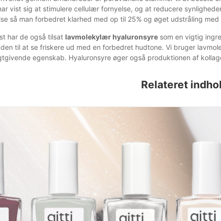
ar vist sig at stimulere cellulær fornyelse, og at reducere synlighed
se så man forbedret klarhed med op til 25% og øget udstråling med o
t har de også tilsat
lavmolekylær hyaluronsyre
som en vigtig ingr
huden til at se friskere ud med en forbedret hudtone. Vi bruger lavm
gtgivende egenskab. Hyaluronsyre øger også produktionen af ​​kollag
Relateret indho