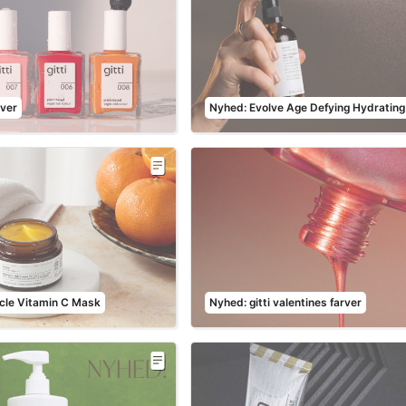
rver
Nyhed: Evolve Age Defying Hydrating
cle Vitamin C Mask
Nyhed: gitti valentines farver