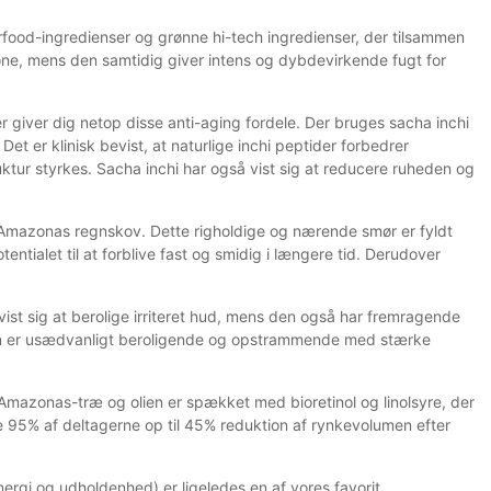
food-ingredienser og grønne hi-tech ingredienser, der tilsammen
one, mens den samtidig giver intens og dybdevirkende fugt for
 giver dig netop disse anti-aging fordele. Der bruges sacha inchi
Det er klinisk bevist, at naturlige inchi peptider forbedrer
ktur styrkes. Sacha inchi har også vist sig at reducere ruheden og
i Amazonas regnskov. Dette righoldige og nærende smør er fyldt
ntialet til at forblive fast og smidig i længere tid. Derudover
 vist sig at berolige irriteret hud, mens den også har fremragende
Den er usædvanligt beroligende og opstrammende med stærke
 Amazonas-træ og olien er spækket med bioretinol og linolsyre, der
te 95% af deltagerne op til 45% reduktion af rynkevolumen efter
rgi og udholdenhed) er ligeledes en af vores favorit