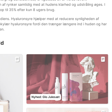
en af rynker samtidig med at hudens klarhed og udstråling øges. I
p til 35% efter kun 8 ugers brug.
ediens. Hyaluronsyre hjælper med at reducere synligheden af
olekylær hyaluronsyre fordi den trænger længere ind i huden og har
en.
ld
Nyhed: Glo Julesæt