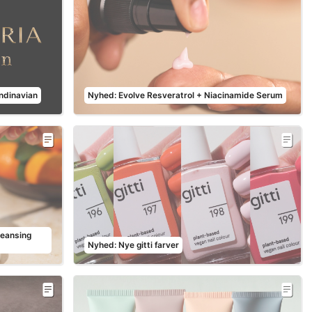
ndinavian
Nyhed: Evolve Resveratrol + Niacinamide Serum
leansing
Nyhed: Nye gitti farver