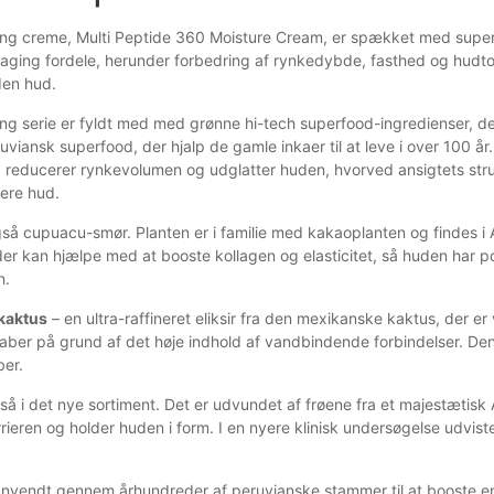
ing creme, Multi Peptide 360 Moisture Cream, er spækket med super
-aging fordele, herunder forbedring af rynkedybde, fasthed og hudt
den hud.
ng serie er fyldt med med grønne hi-tech superfood-ingredienser, der
viansk superfood, der hjalp de gamle inkaer til at leve i over 100 år. 
, reducerer rynkevolumen og udglatter huden, hvorved ansigtets stru
tere hud.
gså cupuacu-smør. Planten er i familie med kakaoplanten og findes 
er kan hjælpe med at booste kollagen og elasticitet, så huden har pote
n.
kaktus
– en ultra-raffineret eliksir fra den mexikanske kaktus, der er
aber på grund af det høje indhold af vandbindende forbindelser. 
er.
så i det nye sortiment. Det er udvundet af frøene fra et majestætisk
rieren og holder huden i form. I en nyere klinisk undersøgelse udvis
nvendt gennem århundreder af peruvianske stammer til at booste ene