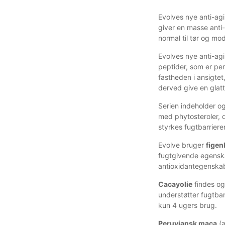
Evolves nye anti-ag
giver en masse anti
normal til tør og mo
Evolves nye anti-agi
peptider, som er peru
fastheden i ansigtet
derved give en glat
Serien indeholder o
med phytosteroler, d
styrkes fugtbarriere
Evolve bruger
figen
fugtgivende egensk
antioxidantegenskab
Cacayolie
findes og
understøtter fugtbar
kun 4 ugers brug.
Peruviansk maca
(a