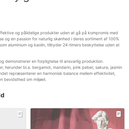
 effektive og pålidelige produkter uden at gå på kompromis med
e og en passion for naturlig skønhed i deres sortiment af 100%
r som aluminium og kaolin, tilbyder 24-timers beskyttelse uden at
 demonstrerer en forpligtelse til ansvarlig produktion.
er, herunder bl.a. bergamot, mandarin, pink peber, sakura, jasmin
det repræsenterer en harmonisk balance mellem effektivitet,
n bevidsthed om miljøet.
ld