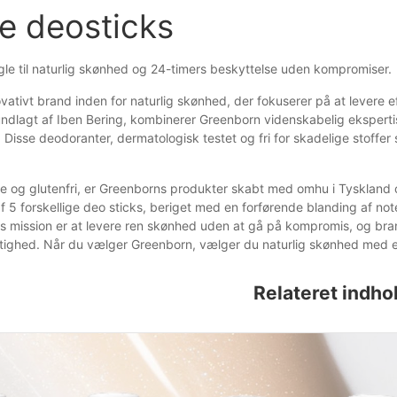
ge deosticks
gle til naturlig skønhed og 24-timers beskyttelse uden kompromiser.
ovativt brand inden for naturlig skønhed, der fokuserer på at levere
dlagt af Iben Bering, kombinerer Greenborn videnskabelig ekspertis
. Disse deodoranter, dermatologisk testet og fri for skadelige stoffe
e og glutenfri, er Greenborns produkter skabt med omhu i Tyskland og
f 5 forskellige deo sticks, beriget med en forførende blanding af not
 mission er at levere ren skønhed uden at gå på kompromis, og bran
ighed. Når du vælger Greenborn, vælger du naturlig skønhed med e
Relateret indho