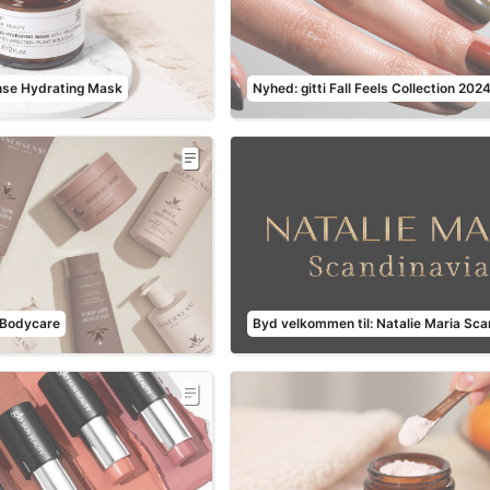
nse Hydrating Mask
Nyhed: gitti Fall Feels Collection 202
 Bodycare
Byd velkommen til: Natalie Maria Sca