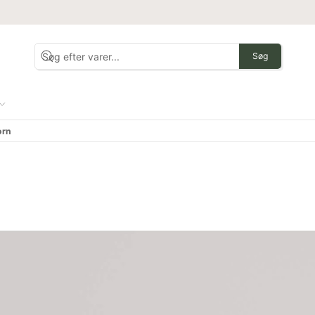
Søg
orn