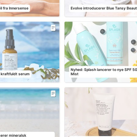
l fra Innersense
Evolve introducerer Blue Tansy Beau
Nyhed: Splash lancerer to nye SPF 5
 kraftfuldt serum
Mist
erer mineralsk