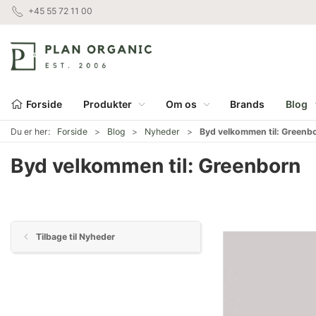
+45 55 72 11 00
Forside
Produkter
Om os
Brands
Blog
Du er her:
Forside
Blog
Nyheder
Byd velkommen til: Greenb
Byd velkommen til: Greenborn
Tilbage til Nyheder