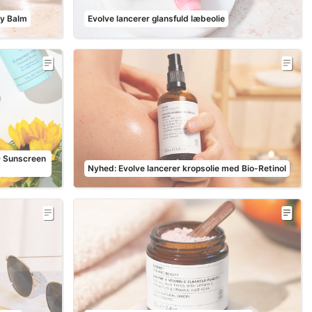
ty Balm
Evolve lancerer glansfuld læbeolie
0 Sunscreen
Nyhed: Evolve lancerer kropsolie med Bio-Retinol