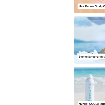
Hair Renew Scalp Oi
Evolve lancerer nyt
Nyhed: COOLA lanc