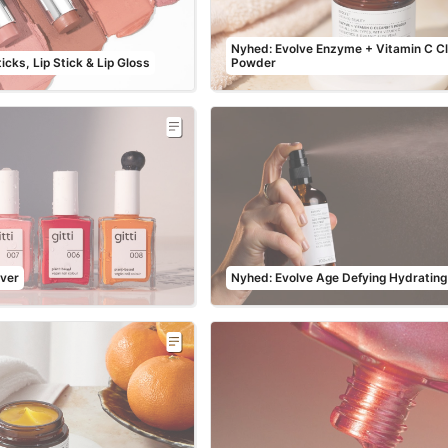
Nyhed: Evolve Enzyme + Vitamin C C
icks, Lip Stick & Lip Gloss
Powder
rver
Nyhed: Evolve Age Defying Hydrating