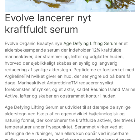
Evolve lancerer nyt 
kraftfuldt serum
Evolve Organic Beautys nye
Age Defying Lifting Serum
er et
aldersbekæmpende serum der indeholder 12% kraftfulde
marineaktiver, der strammer op, løfter og udglatter huden,
hvorved der øjeblikkeligt skabes en synlig og langvarig
reducering af synlige alderstegn. Peptiderne er forstærket med
ArgirelineTM hvilket giver en hud, der ser yngre ud på bare få
dage. Marineaktivet AntarcticineTM reducerer synligt
forekomsten af rynker, og et aktiv, kaldet Reunion Island Marine
Active, løfter og skaber en opstrammet kontur i huden.
Age Defying Lifting Serum er udviklet til at dæmpe de synlige
alderstegn ved hjælp af en egenudviklet højteknologisk og
naturlig formel, der kombinerer tre kraftfulde aktiver, der trives i
temperaturer under frysepunktet. Serummet virker ved at
efterligne de virkninger, man ellers kun opnår ved injicerbare
midler, men her uden brug af skrappe syntetiske ingredienser.