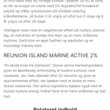
In-vivo-tests med 40 frivillige kvinder i alderen 34-60 år viste,
at når de brugte en creme med 5% ArgirelineTM forstærket
peptid og målte rynkedybden på området omkring
kråkefødderne, så huden 5 år yngre ud efter kun 5 dage og 8
år yngre ud efter 28 dage.
Yderligere tests viste en udglattende effekt på hudens yderste
lag; en reduktion af synlige fine linjer og en mere strålende
hudtone. Dertil kom en øget fasthed og elasticitet og en
betydeligt friskere teint.
REUNION ISLAND MARINE ACTIVE 2%
“En iskold brise fra dybhavet.” Denne aktive marineingrediens
giver en øjeblikkelig omformning af hudens konturer med
resultater, der vises allerede efter 30 minutter og giver en
opstrammende effekt, der hjælper med at skabe et mere
skarpt udseende. Den aktive ingrediens hjælper også med at
booste hudens energi, hvilket fører til en mere strålende og fast
hud.
Relateret indhold