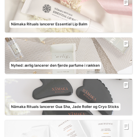
Nãmaka Rituals lancerer Essential Lip Balm
Nyhed: ærlig lancerer den fjerde parfume i rækken
Nãmaka Rituals lancerer Gua Sha, Jade Roller og Cryo Sticks