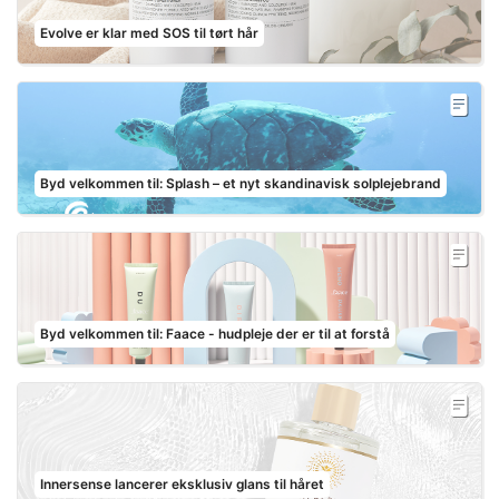
Evolve er klar med SOS til tørt hår
Byd velkommen til: Splash – et nyt skandinavisk solplejebrand
Byd velkommen til: Faace - hudpleje der er til at forstå
Innersense lancerer eksklusiv glans til håret