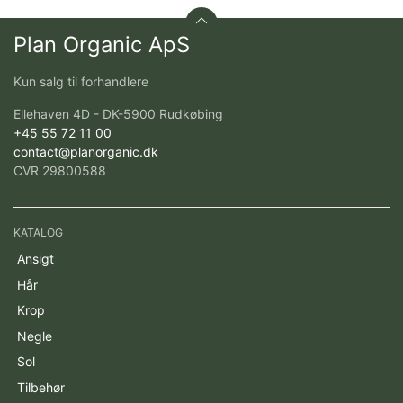
Plan Organic ApS
Kun salg til forhandlere
Ellehaven 4D - DK-5900 Rudkøbing
+45 55 72 11 00
contact@planorganic.dk
CVR 29800588
KATALOG
Ansigt
Hår
Krop
Negle
Sol
Tilbehør