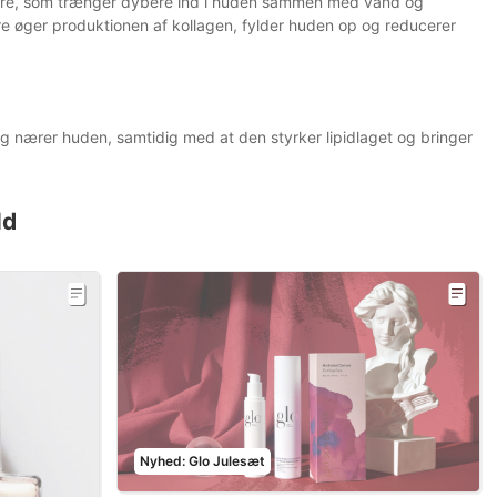
nsyre, som trænger dybere ind i huden sammen med vand og
e øger produktionen af kollagen, fylder huden op og reducerer
 og nærer huden, samtidig med at den styrker lipidlaget og bringer
ld
Nyhed: Glo Julesæt