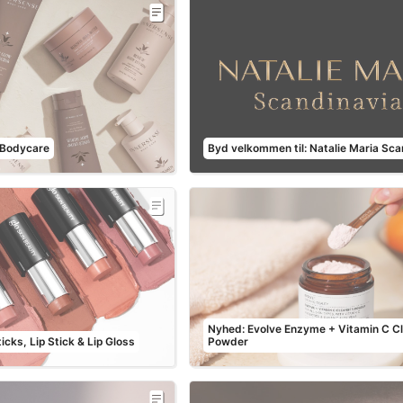
 Bodycare
Byd velkommen til: Natalie Maria Sca
Nyhed: Evolve Enzyme + Vitamin C C
icks, Lip Stick & Lip Gloss
Powder