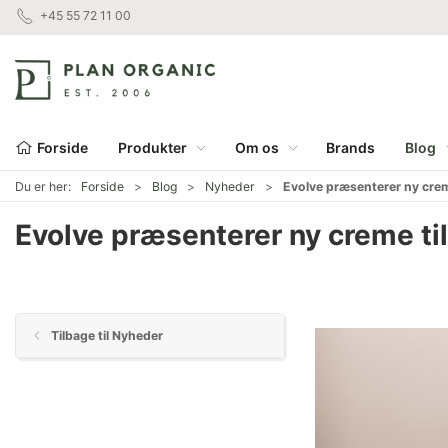
+45 55 72 11 00
Forside
Produkter
Om os
Brands
Blog
Du er her:
Forside
Blog
Nyheder
Evolve præsenterer ny creme
Evolve præsenterer ny creme til
Tilbage til Nyheder