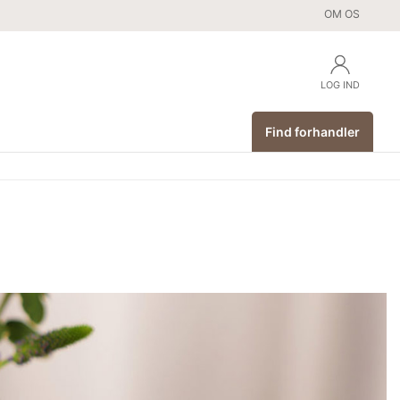
OM OS
LOG IND
Find forhandler