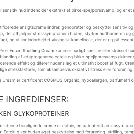
l sensitiv hud indeholder ekstrakt af birke-spejlporesvamp, og er et 
tificerede ansigtscreme lindrer, genopretter og beskytter sensitiv o
, der afhjælper stresssymptomer i huden, styrker hudbarrieren og gø
fugt, og vi har indarbejdet økologisk kameliaolie, der er rig på essenti
Pro+ Ectoin Soothing Cream
kommer hurtigt sensitiv eller stresset hu
 blanding af adaptogenerne ectoin og birke-spejlporesvamp dulmer o
ducerende effekt og tilfører hudens lag et ultimativt boost af fugt. 
lige stressfaktorer, som eksempelvis oxidativt stress eller forurening.
g Cream er certificeret COSMOS Organic, hypoallergen, parfumefri o
E INGREDIENSER:
RKEN GLYKOPROTEINER
n i denne beroligende creme er ectoin, en patenteret aminosyre prod
. Ectoin giver huden øget beskyttelse mod forurening, stråling, temp