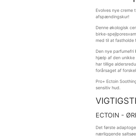
Evolves nye creme ti
afspændingskur!
Denne økologisk cer
birke-spejlporesvamp
med til at fastholde 
Den nye parfumefri
hjælp af den unikke
har tillige aldersre
forårsaget af forskel
Pro+ Ectoin Soothin
sensitiv hud.
VIGTIGST
ECTOIN - Ø
Det første adaptoge
nærliggende saltsøer