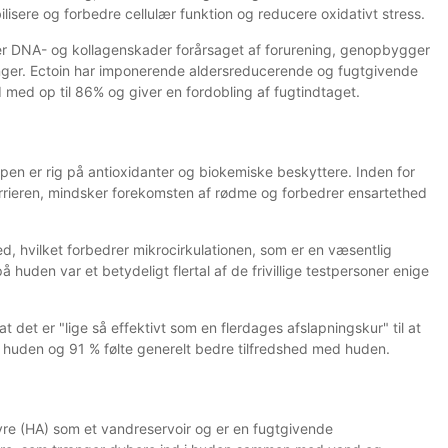
lisere og forbedre cellulær funktion og reducere oxidativt stress.
er DNA- og kollagenskader forårsaget af forurening, genopbygger
ger. Ectoin har imponerende aldersreducerende og fugtgivende
 med op til 86% og giver en fordobling af fugtindtaget.
en er rig på antioxidanter og biokemiske beskyttere. Inden for
rieren, mindsker forekomsten af rødme og forbedrer ensartethed
 hvilket forbedrer mikrocirkulationen, som er en væsentlig
uden var et betydeligt flertal af de frivillige testpersoner enige
 det er "lige så effektivt som en flerdages afslapningskur" til at
i huden og 91 % følte generelt bedre tilfredshed med huden.
syre (HA) som et vandreservoir og er en fugtgivende