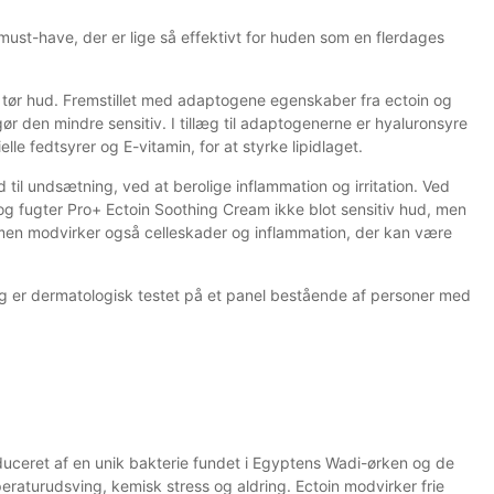
must-have, der er lige så effektivt for huden som en flerdages
g tør hud. Fremstillet med adaptogene egenskaber fra ectoin og
r den mindre sensitiv. I tillæg til adaptogenerne er hyaluronsyre
elle fedtsyrer og E-vitamin, for at styrke lipidlaget.
d til undsætning, ved at berolige inflammation og irritation. Ved
g fugter Pro+ Ectoin Soothing Cream ikke blot sensitiv hud, men
Cremen modvirker også celleskader og inflammation, der kan være
g er dermatologisk testet på et panel bestående af personer med
uceret af en unik bakterie fundet i Egyptens Wadi-ørken og de
eraturudsving, kemisk stress og aldring. Ectoin modvirker frie