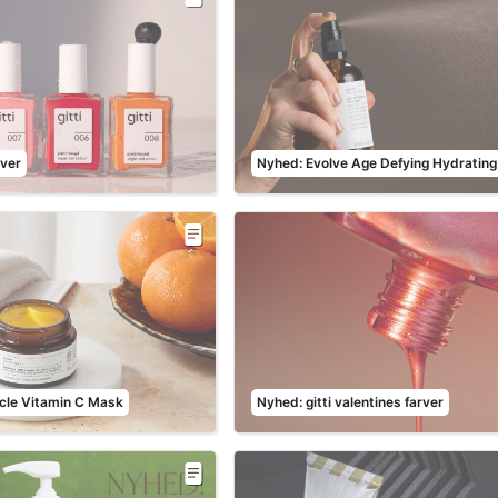
rver
Nyhed: Evolve Age Defying Hydrating
cle Vitamin C Mask
Nyhed: gitti valentines farver