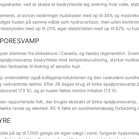
ingsskader, ved at skabe et beskyttende lag omkring hver celle, stabi
menteret, at ectoin nedbringer hudskader med op til 34% og modvirk
oliger huden på samme måde som hydrocortison, men uden bivirknin
ynkedybden med op til 23%, øger elasticiteten med op til 82%, ru hud
LPORESVAMP
pen stammer fra birkeskove i Canada, og høstes regenerativt. Svamp
-spejlporesvamp beskyttelse mod temperaturudsving, styrker hudbar
den fantastisk til lindring af sensitiv hud.
p understøtter også kollagenproduktionen og den vaskulære sundhed,
g vedvarende rødme. Efter 28 dages brug af birke-spejlporesvamp på h
duceret (73 %), og at huden føltes mindre irritabel (73 %).
lser rapporterede folk, der brugte ekstrakt af birke-spejlporesvamp, at
r, mørke rande og sløvhed. 85 % følte en sundhedsmæssig forbedring 
YRE
holde på op til 1.000 gange sin egen vægt i vand, fungerer hyaluron