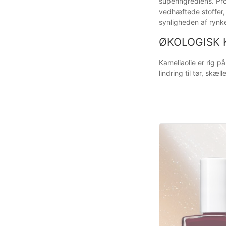
superingrediens. Pr
vedhæftede stoffer,
synligheden af rynke
ØKOLOGISK 
Kameliaolie er rig p
lindring til tør, skæl