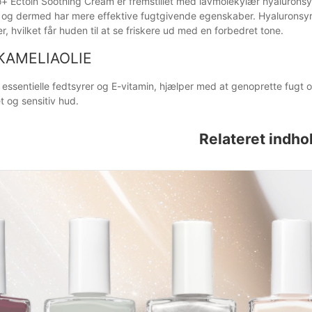
o+ Ectoin Soothing Cream er fremstillet med lavmolekylær hyaluro
 og dermed har mere effektive fugtgivende egenskaber. Hyaluronsyr
r, hvilket får huden til at se friskere ud med en forbedret tone.
KAMELIAOLIE
å essentielle fedtsyrer og E-vitamin, hjælper med at genoprette fugt
let og sensitiv hud.
Relateret indho