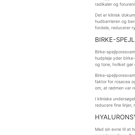
radikaler og foruren
Det er klinisk doku
hudbarrieren og ber
fordele, reducerer r
BIRKE-SPEJ
Birke-spejlporesvam
hudpleje yder birke
og tone, hvilket gør 
Birke-spejlporesvam
faktor for rosacea o
om, at rødmen var re
I kliniske undersøge
reducere fine linje
HYALURONS
Med sin evne til at 