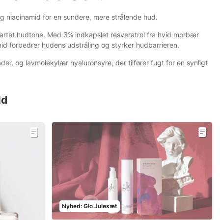
 niacinamid for en sundere, mere strålende hud.
sartet hudtone. Med 3% indkapslet resveratrol fra hvid morbær
id forbedrer hudens udstråling og styrker hudbarrieren.
r, og lavmolekylær hyaluronsyre, der tilfører fugt for en synligt
ld
Nyhed: Glo Julesæt