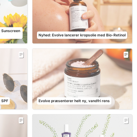
0 Sunscreen
Nyhed: Evolve lancerer kropsolie med Bio-Retinol
d SPF
Evolve præsenterer helt ny, vandfri rens