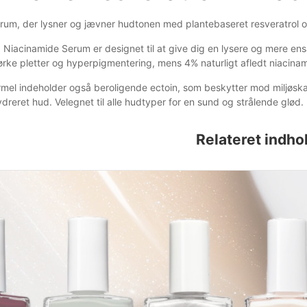
um, der lysner og jævner hudtonen med plantebaseret resveratrol og
+ Niacinamide Serum er designet til at give dig en lysere og mere en
ørke pletter og hyperpigmentering, mens 4% naturligt afledt niacinam
mel indeholder også beroligende ectoin, som beskytter mod miljøskade
dreret hud. Velegnet til alle hudtyper for en sund og strålende glød.
Relateret indho