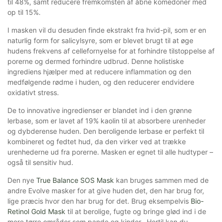
til 48%, samt reducere fremkomsten af åbne komedoner med
op til 15%.
I masken vil du desuden finde ekstrakt fra hvid-pil, som er en
naturlig form for salicylsyre, som er blevet brugt til at øge
hudens frekvens af cellefornyelse for at forhindre tilstoppelse af
porerne og dermed forhindre udbrud. Denne holistiske
ingrediens hjælper med at reducere inflammation og den
medfølgende rødme i huden, og den reducerer endvidere
oxidativt stress.
De to innovative ingredienser er blandet ind i den grønne
lerbase, som er lavet af 19% kaolin til at absorbere urenheder
og dybderense huden. Den beroligende lerbase er perfekt til
kombineret og fedtet hud, da den virker ved at trække
urenhederne ud fra porerne. Masken er egnet til alle hudtyper –
også til sensitiv hud.
Den nye
True Balance SOS Mask
kan bruges sammen med de
andre Evolve masker for at give huden det, den har brug for,
lige præcis hvor den har brug for det. Brug eksempelvis
Bio-
Retinol Gold Mask
til at berolige, fugte og bringe glød ind i de
mere tørre områder som pande og kinder. Hertil kan du