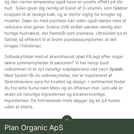
og den varme temperatur også have en positiv effekt på din
hud. Solen giver dig nemlig et boost af D-vitamin, som hjælper
kroppen til at optage kalk, og er derfor vigtig for knogler og
muskler. Døjer du med psoriasis kan solen også hjælpe med at
reducere dine gener. Solens UVB-stråler sænker nemlig den
hurtige hudvækst, der fremstår som psoriasis. Ultraviolet lys er
faktisk så effektivt til at lindre psoriasissymptomer, at det
bruges i fototerapi.
Solbeskyttelse med et skandinavisk islæt På jagt efter nogle
lækre sommernyheder til sæsonen? Vi har netop budt
velkommen til et nyt naturligt solplejebrand ved navn
Splash
.
Med Splash får du solbeskyttelse, der er inspirereret af
Skandinaviens sans for kvalitet og design. I sortimentet finder
du fire lette Sunscreen Mists og en Aftersun mist, som alle er
skabt på naturlige ingredienser og koralrevsvenlige
ingredienser. De forfriskende mists lægger sig let på huden
uden at klistre.
Plan Organic ApS