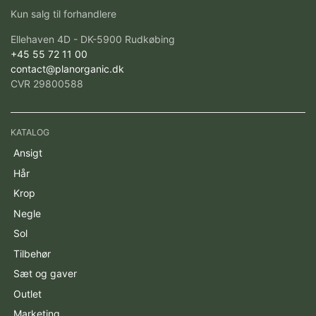
Kun salg til forhandlere
Ellehaven 4D - DK-5900 Rudkøbing
+45 55 72 11 00
contact@planorganic.dk
CVR 29800588
KATALOG
Ansigt
Hår
Krop
Negle
Sol
Tilbehør
Sæt og gaver
Outlet
Marketing