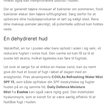
hvilket også kan fremprovokere udbrud i huden.
Der er generelt højere niveauer af bakterier om sommeren, fordi
bakterier elsker den højere luftfugtighed. Sørg derfor for at
opbevare dine hudplejeprodukter et tørt og køligt sted. Rens
dine makeup-pensler jævnligt, så potentielle udbrud kan holdes
nede.
En dehydreret hud
Vejrskiftet, en tur i poolen eller bare ophold i solen i sig selv, vil
reducere fugten i vores hud. Den varme sol kan få os til at
svede lidt ekstra, hvilket ligeledes kan føre til fugttab.
Ud over at sørge for at drikke en masse vand, kan du nemt
give din hud et boost af fugt i løbet af dagen med en
ansigtsmist. Prøv eksempelvis
COOLAs Refreshing Water Mist
SPF 15
, som både opfrisker din SPF-beskyttelse og fugter
huden på en og samme tid.
Daily Defence Moisture
Mist
fra
Evolve
kan også være rigtig god. Den indeholder
hyaluronsyre, som er kendt for at være særlig effektiv til at
fastlåse fugt i huden.