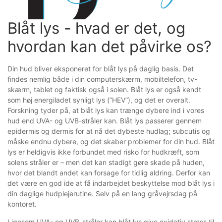
Blåt lys - hvad er det, og 
hvordan kan det påvirke os?
Din hud bliver eksponeret for blåt lys på daglig basis. Det
findes nemlig både i din computerskærm, mobiltelefon, tv-
skærm, tablet og faktisk også i solen. Blåt lys er også kendt
som høj energiladet synligt lys (”HEV”), og det er overalt.
Forskning tyder på, at blåt lys kan trænge dybere ind i vores
hud end UVA- og UVB-stråler kan. Blåt lys passerer gennem
epidermis og dermis for at nå det dybeste hudlag; subcutis og
måske endnu dybere, og det skaber problemer for din hud. Blåt
lys er heldigvis ikke forbundet med risko for hudkræft, som
solens stråler er – men det kan stadigt gøre skade på huden,
hvor det blandt andet kan forsage for tidlig aldring. Derfor kan
det være en god ide at få indarbejdet beskyttelse mod blåt lys i
din daglige hudplejerutine. Selv på en lang gråvejrsdag på
kontoret.
Ligesom UVA- og UVB-stråler kan blåt lys give oxidativ stress til