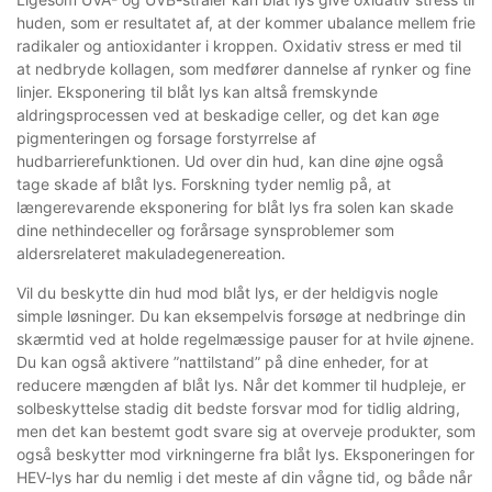
huden, som er resultatet af, at der kommer ubalance mellem frie
radikaler og antioxidanter i kroppen. Oxidativ stress er med til
at nedbryde kollagen, som medfører dannelse af rynker og fine
linjer. Eksponering til blåt lys kan altså fremskynde
aldringsprocessen ved at beskadige celler, og det kan øge
pigmenteringen og forsage forstyrrelse af
hudbarrierefunktionen. Ud over din hud, kan dine øjne også
tage skade af blåt lys. Forskning tyder nemlig på, at
længerevarende eksponering for blåt lys fra solen kan skade
dine nethindeceller og forårsage synsproblemer som
aldersrelateret makuladegenereation.
Vil du beskytte din hud mod blåt lys, er der heldigvis nogle
simple løsninger. Du kan eksempelvis forsøge at nedbringe din
skærmtid ved at holde regelmæssige pauser for at hvile øjnene.
Du kan også aktivere ”nattilstand” på dine enheder, for at
reducere mængden af blåt lys. Når det kommer til hudpleje, er
solbeskyttelse stadig dit bedste forsvar mod for tidlig aldring,
men det kan bestemt godt svare sig at overveje produkter, som
også beskytter mod virkningerne fra blåt lys. Eksponeringen for
HEV-lys har du nemlig i det meste af din vågne tid, og både når