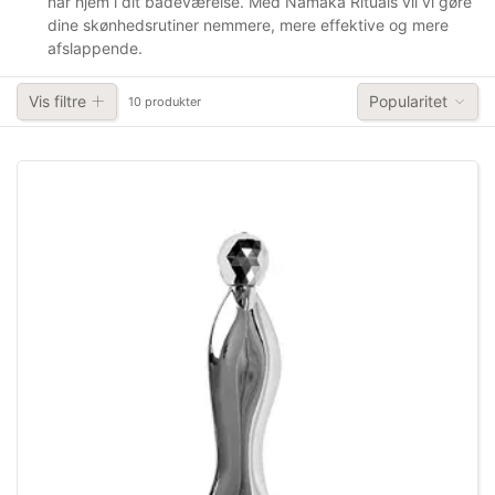
når hjem i dit badeværelse. Med Nãmaka Rituals vil vi gøre
dine skønhedsrutiner nemmere, mere effektive og mere
afslappende.
Vis filtre
Popularitet
10 produkter