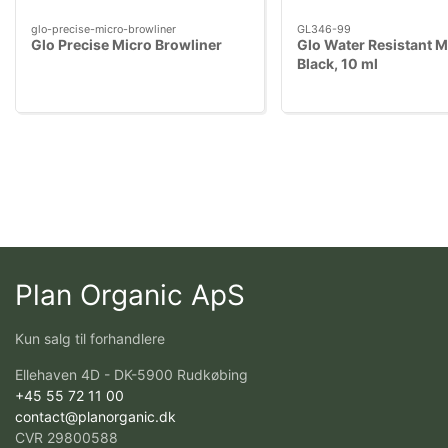
glo-precise-micro-browliner
GL346-99
Glo Precise Micro Browliner
Glo Water Resistant M
Black, 10 ml
Plan Organic ApS
Kun salg til forhandlere
Ellehaven 4D - DK-5900 Rudkøbing
+45 55 72 11 00
contact@planorganic.dk
CVR 29800588