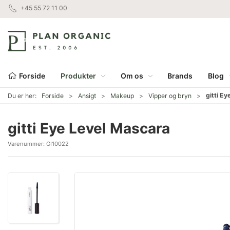
+45 55 72 11 00
Forside
Produkter
Om os
Brands
Blog
gitti E
Du er her:
Forside
Ansigt
Makeup
Vipper og bryn
gitti Eye Level Mascara
Varenummer:
GI10022