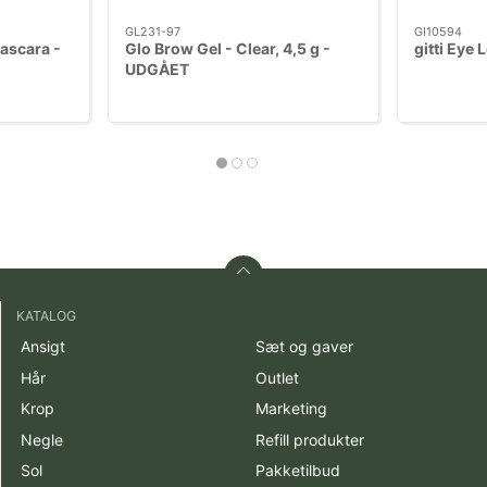
GL231-97
GI10594
ascara -
Glo Brow Gel - Clear, 4,5 g -
gitti Eye 
UDGÅET
KATALOG
Ansigt
Sæt og gaver
Hår
Outlet
Krop
Marketing
Negle
Refill produkter
Sol
Pakketilbud