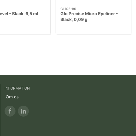
GL102-99
Level - Black, 6,5 ml
Glo Precise Micro Eyeliner -
Black, 0,09 g
INFORMATION
Om os