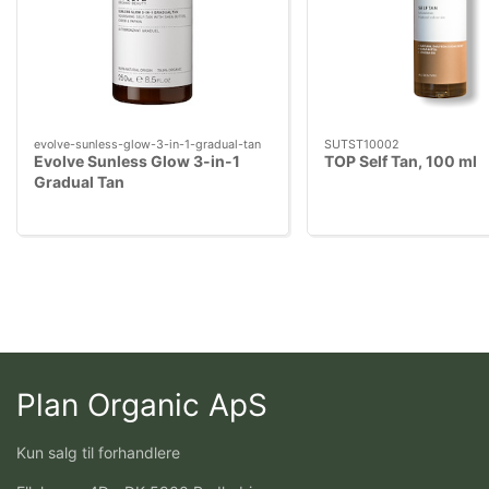
evolve-sunless-glow-3-in-1-gradual-tan
SUTST10002
Evolve Sunless Glow 3-in-1
TOP Self Tan, 100 ml
Gradual Tan
Plan Organic ApS
Kun salg til forhandlere