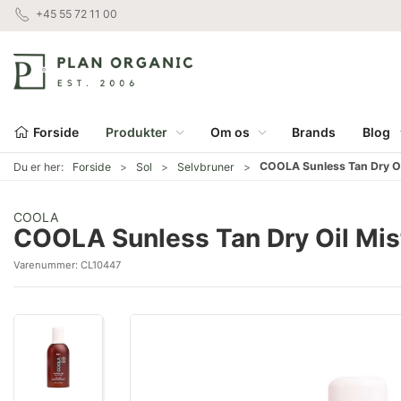
+45 55 72 11 00
Forside
Produkter
Om os
Brands
Blog
COOLA Sunless Tan Dry Oil
Du er her:
Forside
Sol
Selvbruner
COOLA
COOLA Sunless Tan Dry Oil Mis
Varenummer:
CL10447