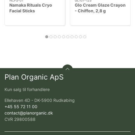
NCFS-01
GL107-125
Namaka Rituals Cryo
Glo Cream Glaze Crayon
Facial Sticks
- Chiffon, 2,8 g
Plan Organic ApS
Kun salg til forhandlere
Ellehaven 4D - DK-5900 Rudkøbing
+45 55 72 11 00
contact@planorganic.dk
CVR 29800588