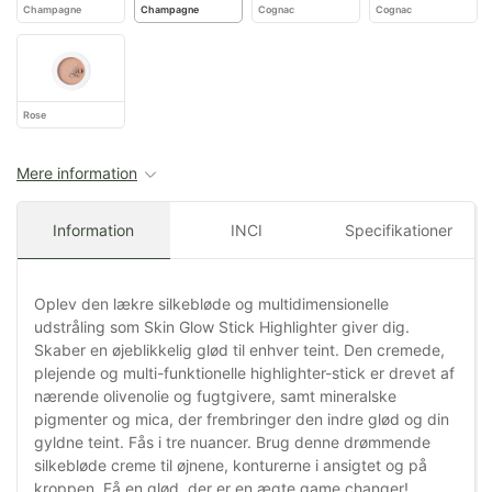
Champagne
Champagne
Cognac
Cognac
Rose
Mere information
Information
INCI
Specifikationer
Oplev den lækre silkebløde og multidimensionelle
udstråling som Skin Glow Stick Highlighter giver dig.
Skaber en øjeblikkelig glød til enhver teint. Den cremede,
plejende og multi-funktionelle highlighter-stick er drevet af
nærende olivenolie og fugtgivere, samt mineralske
pigmenter og mica, der frembringer den indre glød og din
gyldne teint. Fås i tre nuancer. Brug denne drømmende
silkebløde creme til øjnene, konturerne i ansigtet og på
kroppen. Få en glød, der er en ægte game changer!