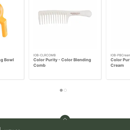
IOB-CLRCOMB
IOB-PBCrea
ng Bowl
Color Purity - Color Blending
Color Puri
Comb
Cream