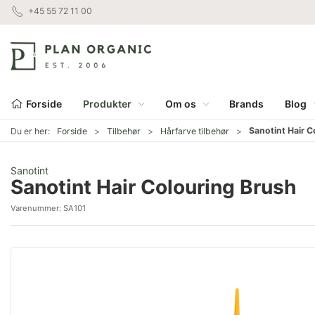
+45 55 72 11 00
Forside
Produkter
Om os
Brands
Blog
Sanotint Hair C
Du er her:
Forside
Tilbehør
Hårfarve tilbehør
Sanotint
Sanotint Hair Colouring Brush
Varenummer:
SA101