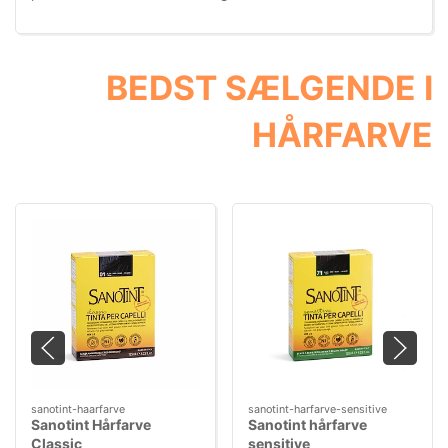
BEDST SÆLGENDE I
HÅRFARVE
sanotint-haarfarve
sanotint-harfarve-sensitive
Sanotint Hårfarve
Sanotint hårfarve
Classic
sensitive