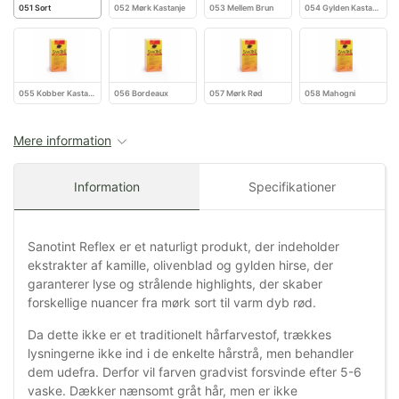
051 Sort
052 Mørk Kastanje
053 Mellem Brun
054 Gylden Kastanje
055 Kobber Kastanje
056 Bordeaux
057 Mørk Rød
058 Mahogni
Mere information
Information
Specifikationer
Sanotint Reflex er et naturligt produkt, der indeholder
ekstrakter af kamille, olivenblad og gylden hirse, der
garanterer lyse og strålende highlights, der skaber
forskellige nuancer fra mørk sort til varm dyb rød.
Da dette ikke er et traditionelt hårfarvestof, trækkes
lysningerne ikke ind i de enkelte hårstrå, men behandler
dem udefra. Derfor vil farven gradvist forsvinde efter 5-6
vaske. Dækker nænsomt gråt hår, men er ikke