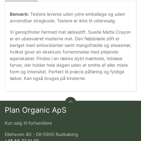
Bemærk:
Testere leveres uden ydre emballage og uden
anvendbar stregkode. Testere er ikke til videresalg.
Vi genopfinder hermed mat læbestift. Suede Matte Crayon
er en ubesværet moderne mat. Den fløjlsbløde stift er
beriget med antioxidanter samt mangofrøolie og sheasmør,
hvilket giver en eksklusiv fornemmelse med plejende
egenskaber. Findes i en række dybt mættede, tidsløse
farver, der holder hele dagen uden at smitte af eller miste
form og intensitet. Perfekt til præcis påføring og fyldige
læber. Kan også bruges på kinderne.
Plan Organic ApS
Kun salg til forhandlere
Ellehaven 4D - DK-5900 Rudkøbing
+45 55 72 11 00