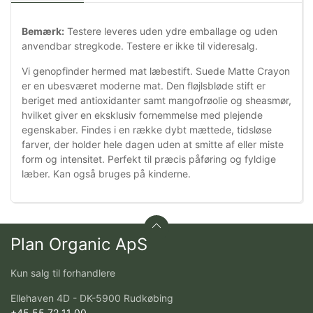
Bemærk:
Testere leveres uden ydre emballage og uden
anvendbar stregkode. Testere er ikke til videresalg.
Vi genopfinder hermed mat læbestift. Suede Matte Crayon
er en ubesværet moderne mat. Den fløjlsbløde stift er
beriget med antioxidanter samt mangofrøolie og sheasmør,
hvilket giver en eksklusiv fornemmelse med plejende
egenskaber. Findes i en række dybt mættede, tidsløse
farver, der holder hele dagen uden at smitte af eller miste
form og intensitet. Perfekt til præcis påføring og fyldige
læber. Kan også bruges på kinderne.
Plan Organic ApS
Kun salg til forhandlere
Ellehaven 4D - DK-5900 Rudkøbing
+45 55 72 11 00