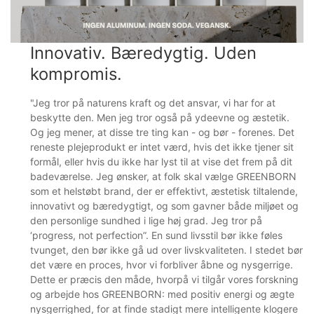
Innovativ. Bæredygtig. Uden
kompromis.
"Jeg tror på naturens kraft og det ansvar, vi har for at
beskytte den. Men jeg tror også på ydeevne og æstetik.
Og jeg mener, at disse tre ting kan - og bør - forenes. Det
reneste plejeprodukt er intet værd, hvis det ikke tjener sit
formål, eller hvis du ikke har lyst til at vise det frem på dit
badeværelse. Jeg ønsker, at folk skal vælge GREENBORN
som et helstøbt brand, der er effektivt, æstetisk tiltalende,
innovativt og bæredygtigt, og som gavner både miljøet og
den personlige sundhed i lige høj grad. Jeg tror på
‘progress, not perfection”. En sund livsstil bør ikke føles
tvunget, den bør ikke gå ud over livskvaliteten. I stedet bør
det være en proces, hvor vi forbliver åbne og nysgerrige.
Dette er præcis den måde, hvorpå vi tilgår vores forskning
og arbejde hos GREENBORN: med positiv energi og ægte
nysgerrighed, for at finde stadigt mere intelligente klogere