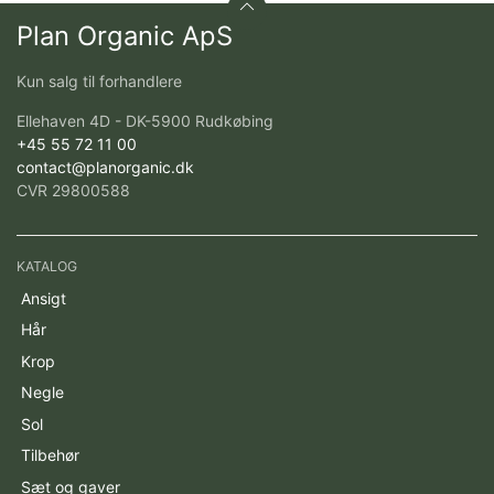
Plan Organic ApS
Kun salg til forhandlere
Ellehaven 4D - DK-5900 Rudkøbing
+45 55 72 11 00
contact@planorganic.dk
CVR 29800588
KATALOG
Ansigt
Hår
Krop
Negle
Sol
Tilbehør
Sæt og gaver