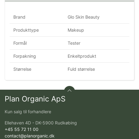
Brand
Glo Skin Beauty
Produkttype
Makeup
Formål
Tester
Forpakning
Enkeltprodukt
Størrelse
Fuld størrelse
Plan Organic ApS
Kun salg til forhandlere
Ellehaven 4D - DK-5900 Rudkøbing
+45 55 72 11 00
contact@planorganic.dk