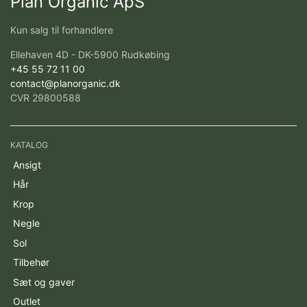
Plan Organic ApS
Kun salg til forhandlere
Ellehaven 4D - DK-5900 Rudkøbing
+45 55 72 11 00
contact@planorganic.dk
CVR 29800588
KATALOG
Ansigt
Hår
Krop
Negle
Sol
Tilbehør
Sæt og gaver
Outlet